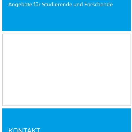
Angebote für Studierende und Forschende
INNOVATIONSÖKOSYSTEM RUND
UM DIE THD
Informationen für Partner und
Netzwerkakteure
KONTAKT