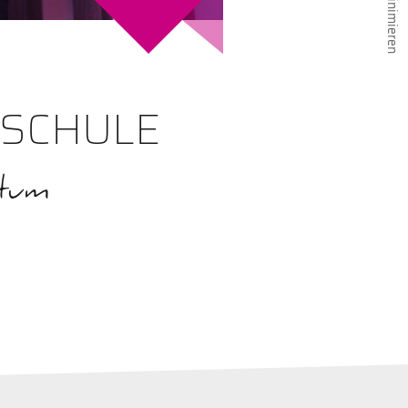
SCHULE
stum