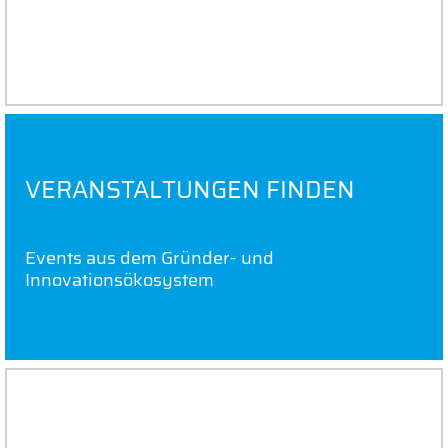
Gründungsbegleitung und -förderung für
Studierende, Mitarbeitende und Alumni
VERANSTALTUNGEN FINDEN
Events aus dem Gründer- und
Innovationsökosystem
TEAM