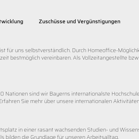
twicklung
Zuschüsse und Vergünstigungen
st für uns selbstverständlich. Durch Homeoffice-Möglichke
izeit bestmöglich vereinbaren. Als Vollzeitangestellte bz
00 Nationen sind wir Bayerns internationalste Hochschu
Erfahren Sie mehr über unsere internationalen Aktivitäte
splatz in einer rasant wachsenden Studien- und Wissenscha
s bilden die Grundlage für unseren Arbeitsalltag.