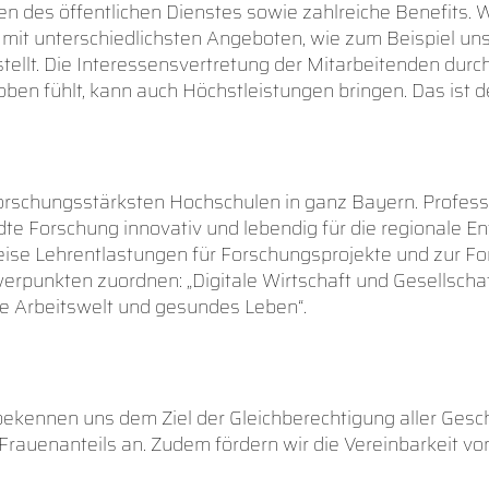
nen des öffentlichen Dienstes sowie zahlreiche Benefits. W
n mit unterschiedlichsten Angeboten, wie zum Beispiel u
tellt. Die Interessensvertretung der Mitarbeitenden durch
ben fühlt, kann auch Höchstleistungen bringen. Das ist de
forschungsstärksten Hochschulen in ganz Bayern. Profes
te Forschung innovativ und lebendig für die regionale E
ise Lehrentlastungen für Forschungsprojekte und zur Fo
erpunkten zuordnen: „Digitale Wirtschaft und Gesellschaf
tive Arbeitswelt und gesundes Leben“.
bekennen uns dem Ziel der Gleichberechtigung aller Gesch
Frauenanteils an. Zudem fördern wir die Vereinbarkeit von