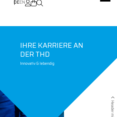
DE
EN
IHRE KARRIERE AN
DER THD
Innovativ & lebendig
Header minimieren