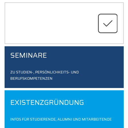
BEWERBUNGS-
UNTERLAGENCHECK
BENÖTIGST DU NOCH HILFE BEI DEINER
BEWERBUNG?
SEMINARE
ZU STUDIEN-, PERSÖNLICHKEITS- UND
BERUFSKOMPETENZEN
EXISTENZGRÜNDUNG
INFOS FÜR STUDIERENDE, ALUMNI UND MITARBEITENDE