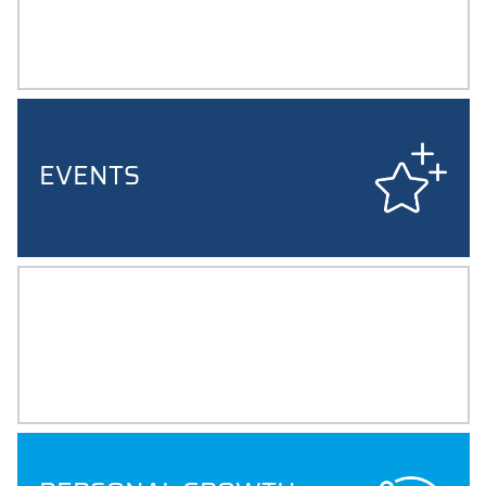
CHAPTER, ROUNDTABLE,
MENTORING,
JOB SHADOWING
EVENTS
ALMA MATER
NEWSLETTER, MAGAZIN UND
WEITERE ANGEBOTE