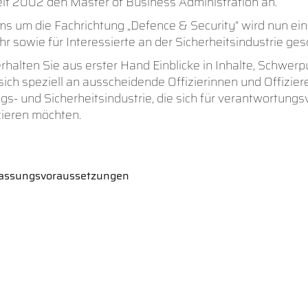
eit 2002 den Master of Business Administration an.
um die Fachrichtung „Defence & Security“ wird nun ein 
sowie für Interessierte an der Sicherheitsindustrie ges
erhalten Sie aus erster Hand Einblicke in Inhalte, Schwer
sich speziell an ausscheidende Offizierinnen und Offizie
- und Sicherheitsindustrie, die sich für verantwortungsvo
zieren möchten.
ulassungsvoraussetzungen