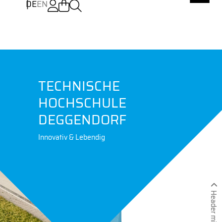
DE
EN
TECHNISCHE
HOCHSCHULE
DEGGENDORF
Innovativ & Lebendig
Header minimieren